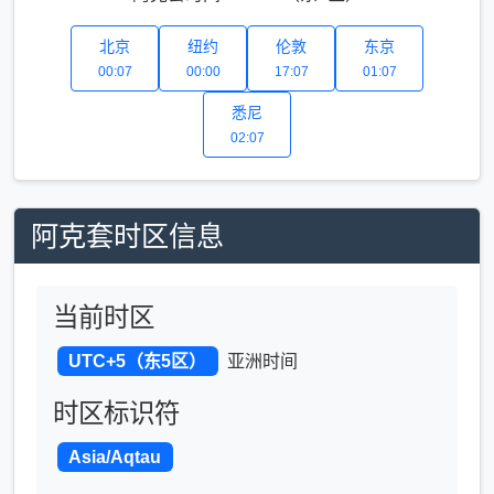
北京
纽约
伦敦
东京
00:07
00:00
17:07
01:07
悉尼
02:07
阿克套时区信息
当前时区
UTC+5（东5区）
亚洲时间
时区标识符
Asia/Aqtau