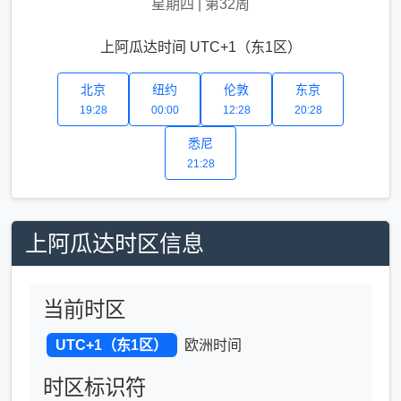
星期四
|
第32周
上阿瓜达时间 UTC+1（东1区）
北京
纽约
伦敦
东京
19:28
00:00
12:28
20:28
悉尼
21:28
上阿瓜达时区信息
当前时区
UTC+1（东1区）
欧洲时间
时区标识符