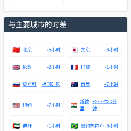
与主要城市的时差
北京
+5小时
东京
+6小时
伦敦
-2小时
巴黎
-1小时
莫斯科
相同时区
悉尼
+7小时
新德
+2小时30分
纽约
-7小时
里
钟
迪拜
+1小时
里约热内卢
-6小时