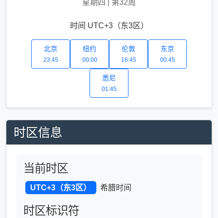
星期四
|
第32周
时间 UTC+3（东3区）
北京
纽约
伦敦
东京
23:45
00:00
16:45
00:45
悉尼
01:45
时区信息
当前时区
UTC+3（东3区）
希腊时间
时区标识符