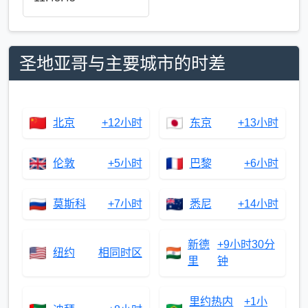
圣地亚哥与主要城市的时差
北京
+12小时
东京
+13小时
伦敦
+5小时
巴黎
+6小时
莫斯科
+7小时
悉尼
+14小时
新德
+9小时30分
纽约
相同时区
里
钟
里约热内
+1小